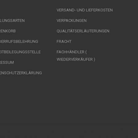
VERSAND- UND LIEFERKOSTEN
LUNGSARTEN
VERPACKUNGEN
ENKORB
QUALITÄTSERLÄUTERUNGEN
DERRUFSBELEHRUNG
FRACHT
EITBEILEGUNGSSTELLE
FACHHÄNDLER (
WIEDERVERKÄUFER )
RESSUM
ENSCHUTZERKLÄRUNG
ll für den Betrieb der Seite, während andere uns helfen, diese Website
n Sie, dass bei einer Ablehnung womöglich nicht mehr alle Funktionalit