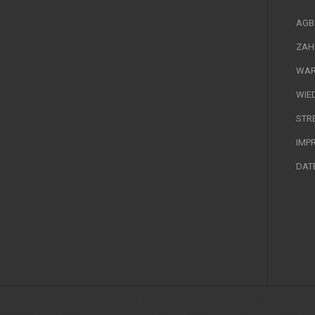
AGB
ZAH
WAR
WIE
STR
IMP
DAT
Wir nutzen Cookies auf unserer Website. Einige von ihnen sind essenzie
selbst entscheiden, ob Sie die Cookies zulassen möchten. Bitte beachte