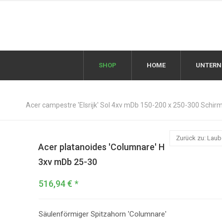
SHOP
HOME
UNTER
Acer campestre 'Elsrijk' Sol 4xv mDb 150-200 x 250-300 Schi
Zurück zu: Lau
Acer platanoides 'Columnare' H
3xv mDb 25-30
516,94 € *
Säulenförmiger Spitzahorn 'Columnare'