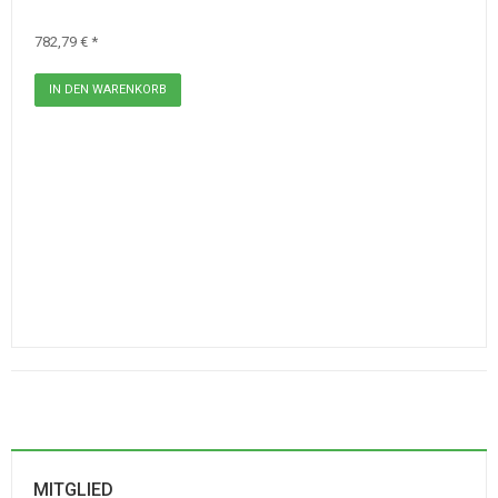
782,79 € *
MITGLIED