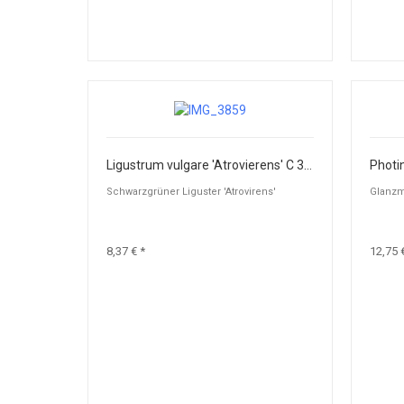
Ligustrum vulgare 'Atrovierens' C 3 60-100
Schwarzgrüner Liguster 'Atrovirens'
Glanzm
8,37 € *
12,75 