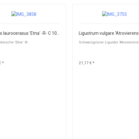
Prunus laurocerasus 'Etna' -R- C 10 80-100
kirsche 'Etna' -R-
Schwarzgrüner Liguster 'Atrovierens
€ *
21,17 € *