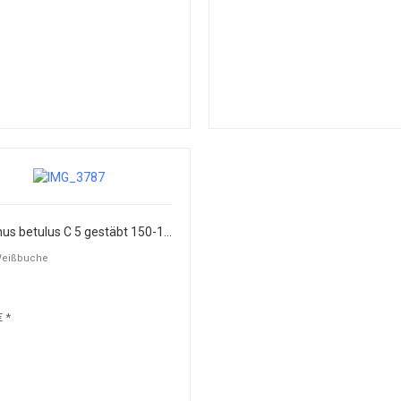
Carpinus betulus C 5 gestäbt 150-175
Weißbuche
€ *