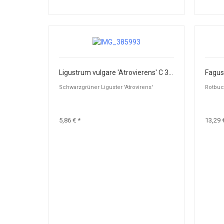
Ligustrum vulgare 'Atrovierens' C 3 40-60
Fagus 
Schwarzgrüner Liguster 'Atrovirens'
Rotbu
5,86 € *
13,29 