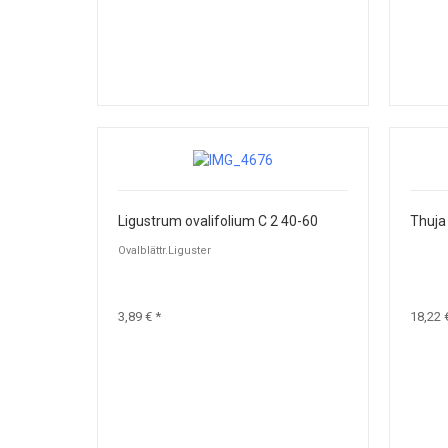
Ligustrum ovalifolium C 2 40-60
Ovalblättr.Liguster
3,89 € *
18,22 