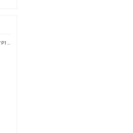
Ligustrum ovalifolium 'Aureum' P1 30-40