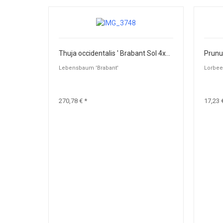
Thuja occidentalis ' Brabant Sol 4xv mDb 100-150 x 400-450
Lebensbaum 'Brabant'
Lorbeer
270,78 € *
17,23 