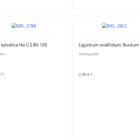
sylvatica Hei C 5 80-100
che
Goldliguster
€ *
2,90 € *