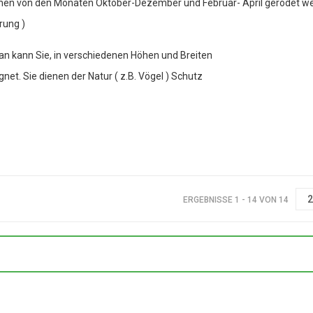
nnen von den Monaten Oktober-Dezember und Februar- April gerodet w
rung )
n kann Sie, in verschiedenen Höhen und Breiten
net. Sie dienen der Natur ( z.B. Vögel ) Schutz
ERGEBNISSE 1 - 14 VON 14