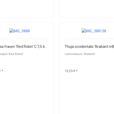
Photinia fraseri 'Red Robin' C 7,5 60-80
ispel 'Red Robin'
Lebensbaum 'Brabant'
€ *
13,29 € *