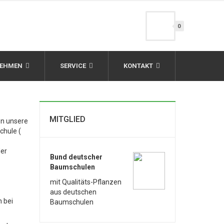
0
NEHMEN
SERVICE
KONTAKT
MITGLIED
en unsere
chule (
der
Bund deutscher
Baumschulen
mit Qualitäts-Pflanzen
aus deutschen
 bei
Baumschulen