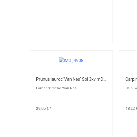
Prunus lauroc.'Van Nes' Sol 3xv mDb 60-80
Lorbeerkirsche 'Van Nes'
Hain- 
29,05 € *
18,22 