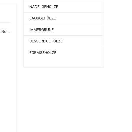
NADELGEHÖLZE
LAUBGEHÖLZE
IMMERGRÜNE
Ligustrum vulgare 'Atrovierens' Sol 3xv mB 80-100
'
BESSERE GEHÖLZE
FORMGEHÖLZE