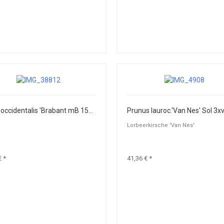
Thuja occidentalis 'Brabant mB 150-175
Lorbeerkirsche 'Van Nes'
€ *
41,36 € *